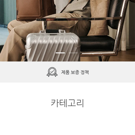
무료 배송 & 편리한 반품
모노그램 각인 서비스
투미 트레이서 등록
제품 보증 정책
카테고리