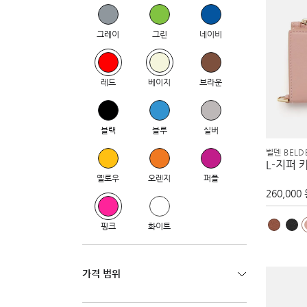
그레이
그린
네이비
레드
베이지
브라운
블랙
블루
실버
벨덴 BELD
L-지퍼 
옐로우
오렌지
퍼플
260,000
핑크
화이트
가격 범위