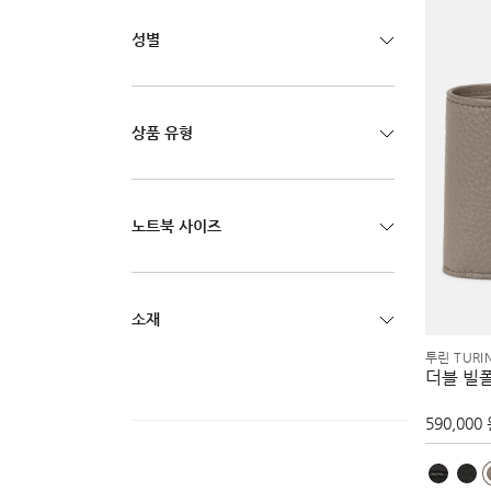
성별
상품 유형
노트북 사이즈
소재
투린 TURI
더블 빌
590,000