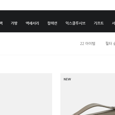
팩
가방
액세서리
컬렉션
익스클루시브
기프트
22
아이템
필터 
NEW