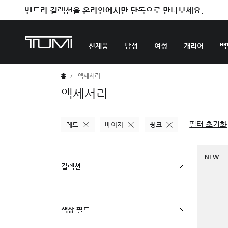
벤트라 컬렉션을 온라인에서만 단독으로 만나보세요.
신제품
남성
여성
캐리어
백
홈
액세서리
액세서리
필터 초기화
레드
베이지
핑크
NEW
컬렉션
색상 필드