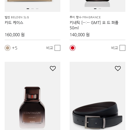
벨덴 BELDEN SLG
투미 향수 FRAGRANCE
카드 케이스
키네틱 [--:-- GMT] 오 드 퍼퓸
50ml
160,000 원
140,000 원
5
비교
비교