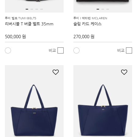
투미 벨트 TUMI BELTS
투미 I 맥라렌 MCLAREN
리버시블 T 버클 벨트 35mm
슬림 카드 케이스
500,000 원
270,000 원
비교
비교