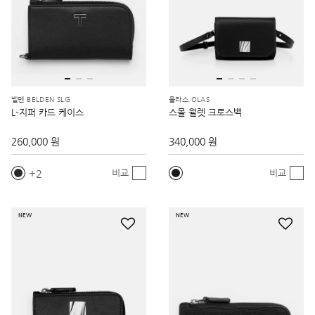
벨덴 BELDEN SLG
올라스 OLAS
L-지퍼 카드 케이스
스몰 월렛 크로스백
260,000 원
340,000 원
2
비교
비교
NEW
NEW