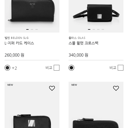
벨덴 BELDEN SLG
올라스 OLAS
L-지퍼 카드 케이스
스몰 월렛 크로스백
260,000 원
340,000 원
2
비교
비교
NEW
NEW