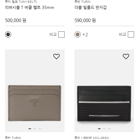
투미 벨트 TUMI BELTS
투린 TURIN
리버시블 T 버클 벨트 35mm
더블 빌폴드 반지갑
500,000 원
590,000 원
2
비교
비교
투린 TURIN
투미 I 맥라렌 MCLAREN