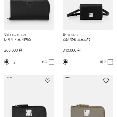
벨덴 BELDEN SLG
올라스 OLAS
L-지퍼 카드 케이스
스몰 월렛 크로스백
260,000 원
340,000 원
2
비교
비교
NEW
NEW