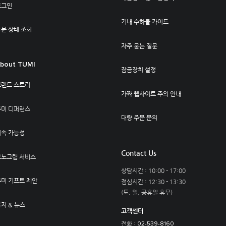
로그인
기내 수하물 가이드
문 상태 조회
자주 묻는 질문
bout TUMI
잠금장치 설정
브랜드 스토리
가짜 웹사이트 주의 안내
투미 디퍼런스
대량 주문 문의
지속 가능성
Contact Us
모노그램 서비스
상담시간 : 10:00 - 17:00
투미 기프트 제안
점심시간 : 12:30 - 13:30
(토, 일, 공휴일 휴무)
지 & 뉴스
고객센터
전화 :
02-539-8160