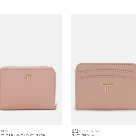
EN SLG
벨덴 BELDEN SLG