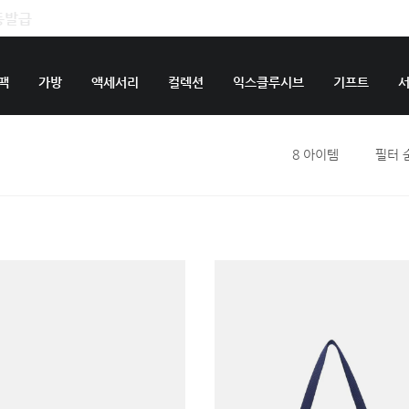
팩
가방
액세서리
컬렉션
익스클루시브
기프트
8
아이템
필터 