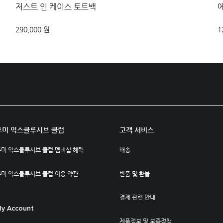
저스트 인 케이스 토트백
290,000 원
1
투미 익스클루시브 클럽
고객 서비스
투미 익스클루시브 클럽 멤버십 혜택
배송
투미 익스클루시브 클럽 이용 약관
반품 및 환불
결제 관련 안내
y Account
제품정보 및 보증정책