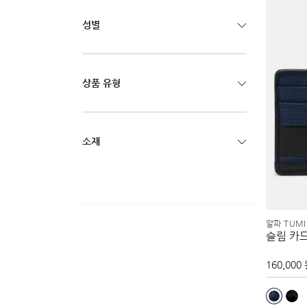
성별
상품 유형
소재
알파 TUMI
슬림 카
160,000