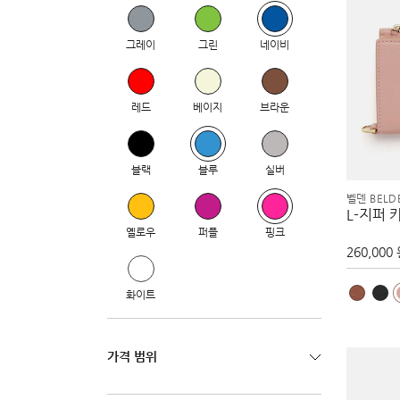
그레이
그린
네이비
레드
베이지
브라운
블랙
블루
실버
벨덴 BELD
L-지퍼 
옐로우
퍼플
핑크
260,000
화이트
가격 범위