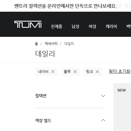
벤트라 컬렉션을 온라인에서만 단독으로 만나보세요.
신제품
남성
여성
캐리어
백
홈
액세서리
데일리
데일리
필터 초기화
네이비
블루
핑크
NEW
컬렉션
색상 필드