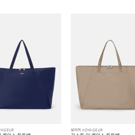
YAGEUR
보야져 VOYAGEUR