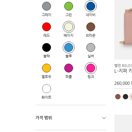
그레이
그린
네이비
레드
베이지
브라운
블랙
블루
실버
벨덴 BELD
L-지퍼 
옐로우
퍼플
핑크
260,000
화이트
가격 범위