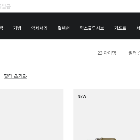
팩
가방
액세서리
컬렉션
익스클루시브
기프트
23
아이템
필터 
필터 초기화
NEW