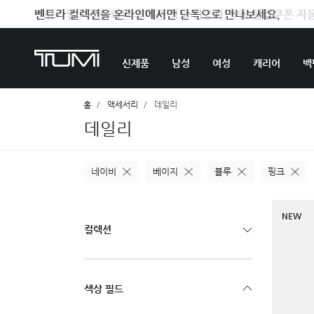
벤트라 컬렉션을 온라인에서만 단독으로 만나보세요.
신제품
남성
여성
캐리어
백
홈
액세서리
데일리
데일리
네이비
베이지
블루
핑크
NEW
컬렉션
색상 필드