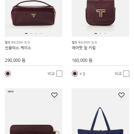
벨덴 BELDEN SLG
벨덴 BELDEN SLG
선글라스 케이스
에어팟 참 키링
290,000 원
160,000 원
3
비교
비교
NEW