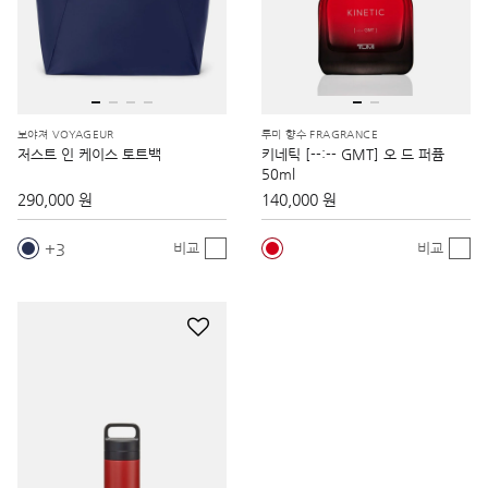
보야져 VOYAGEUR
투미 향수 FRAGRANCE
저스트 인 케이스 토트백
키네틱 [--:-- GMT] 오 드 퍼퓸
50ml
290,000 원
140,000 원
3
비교
비교