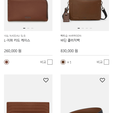
나소 NASSAU SLG
해리슨 HARRISON
L-지퍼 카드 케이스
바딘 클러치백
260,000 원
830,000 원
1
비교
비교