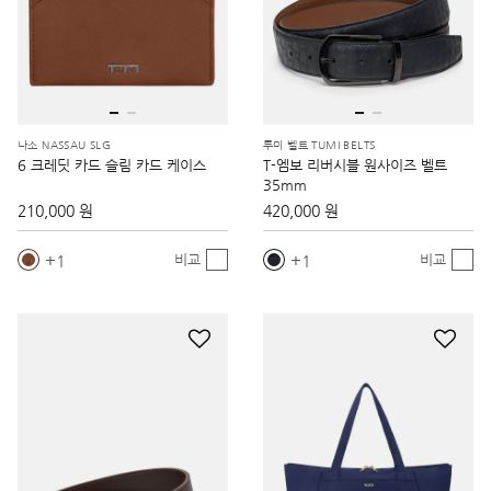
나소 NASSAU SLG
투미 벨트 TUMI BELTS
6 크레딧 카드 슬림 카드 케이스
T-엠보 리버시블 원사이즈 벨트
35mm
210,000 원
420,000 원
1
1
비교
비교