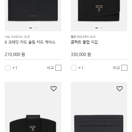
나소 NASSAU SLG
벨덴 BELDEN SLG
6 크레딧 카드 슬림 카드 케이스
콤팩트 플랩 지갑
210,000 원
330,000 원
1
1
비교
비교