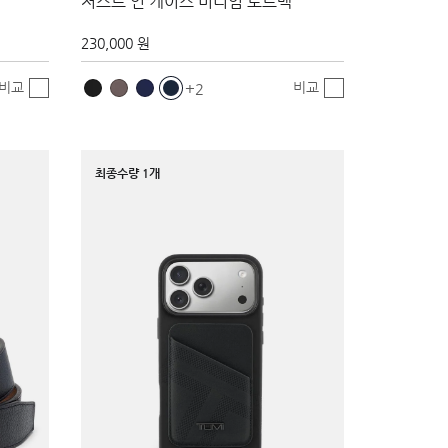
저스트 인 케이스 미디엄 토트백
230,000 원
비교
비교
2
최종수량 1개