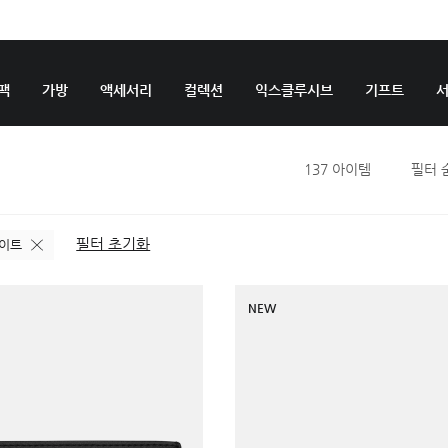
팩
가방
액세서리
컬렉션
익스클루시브
기프트
137
아이템
필터 
필터 초기화
이트
NEW