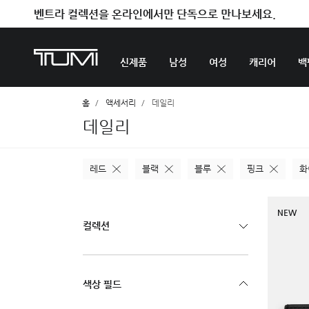
벤트라 컬렉션을 온라인에서만 단독으로 만나보세요.
신제품
남성
여성
캐리어
백
홈
액세서리
데일리
데일리
레드
블랙
블루
핑크
화
NEW
컬렉션
색상 필드