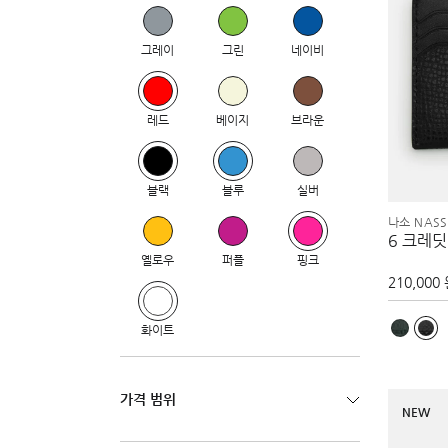
그레이
그린
네이비
레드
베이지
브라운
블랙
블루
실버
나소 NASS
6 크레딧
옐로우
퍼플
핑크
210,000
화이트
가격 범위
NEW