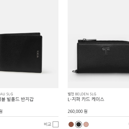
AU SLG
벨덴 BELDEN SLG
더블 빌폴드 반지갑
L-지퍼 카드 케이스
 원
260,000 원
비교