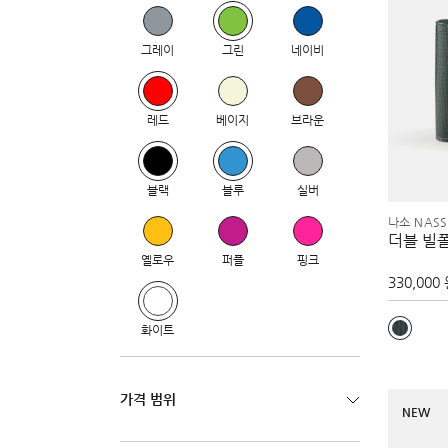
그레이
그린
네이비
레드
베이지
브라운
블랙
블루
실버
나소 NASS
더블 빌
옐로우
퍼플
핑크
330,000
화이트
가격 범위
NEW