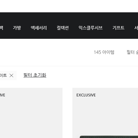
팩
가방
액세서리
컬렉션
익스클루시브
기프트
145
아이템
필터 
필터 초기화
이트
IVE
EXCLUSIVE