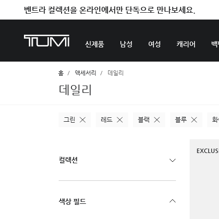
벤트라 컬렉션을 온라인에서만 단독으로 만나보세요.
신제품
남성
여성
캐리어
백
홈
액세서리
데일리
데일리
그린
레드
블랙
블루
화
EXCLUS
컬렉션
색상 필드