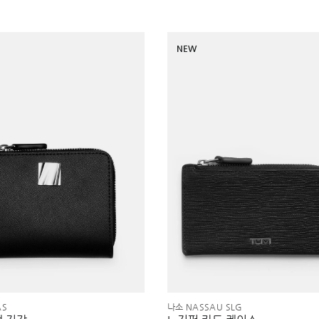
NEW
AS
나소 NASSAU SLG