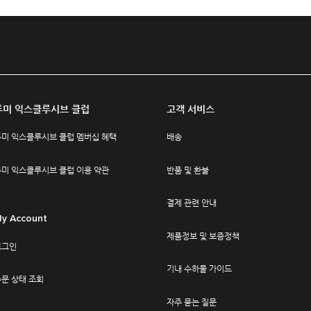
투미 익스클루시브 클럽
고객 서비스
투미 익스클루시브 클럽 멤버십 혜택
배송
투미 익스클루시브 클럽 이용 약관
반품 및 환불
결제 관련 안내
y Account
제품정보 및 보증정책
로그인
기내 수하물 가이드
문 상태 조회
자주 묻는 질문