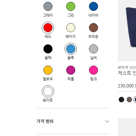
그레이
그린
네이비
레드
베이지
브라운
블랙
블루
실버
보야져 VO
저스트 
옐로우
퍼플
핑크
230,000
화이트
가격 범위