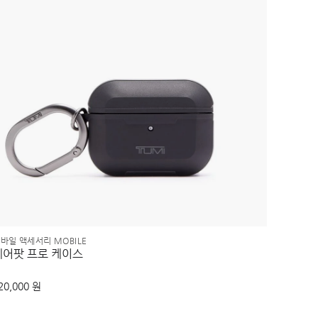
바일 액세서리 MOBILE
알파 TUM
에어팟 프로 케이스
멀티 윈
20,000 원
160,00