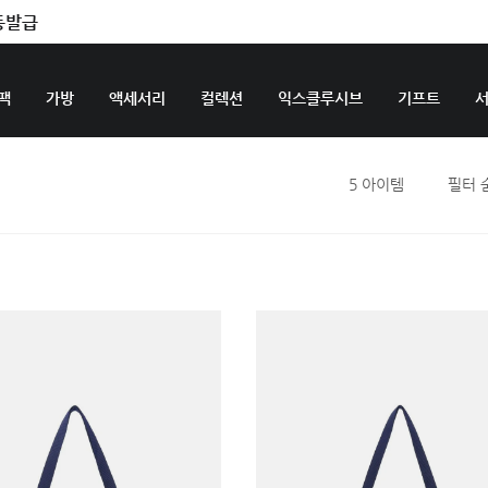
동발급
팩
가방
액세서리
컬렉션
익스클루시브
기프트
5
아이템
필터 