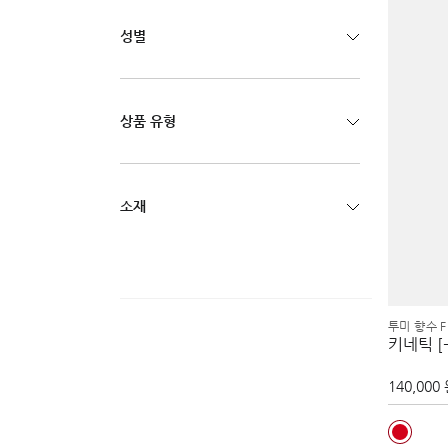
성별
상품 유형
소재
투미 향수 F
키네틱 [-
140,000