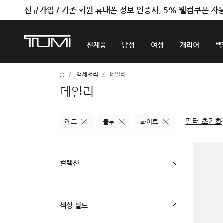
신규가입 / 기존 회원 휴대폰 정보 인증시, 5% 웰컴쿠폰 자
신제품
남성
여성
캐리어
백
홈
액세서리
데일리
데일리
필터 초기화
레드
블루
화이트
컬렉션
색상 필드