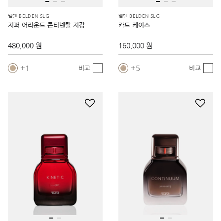
벨덴 BELDEN SLG
벨덴 BELDEN SLG
지퍼 어라운드 콘티넨탈 지갑
카드 케이스
480,000 원
160,000 원
1
5
비교
비교