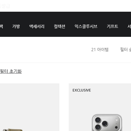
팩
가방
액세서리
컬렉션
익스클루시브
기프트
21
아이템
필터 
필터 초기화
EXCLUSIVE