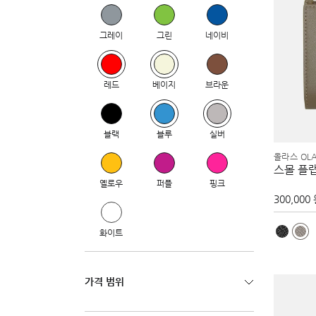
그레이
그린
네이비
레드
베이지
브라운
블랙
블루
실버
올라스 OL
스몰 플
옐로우
퍼플
핑크
300,000
화이트
가격 범위