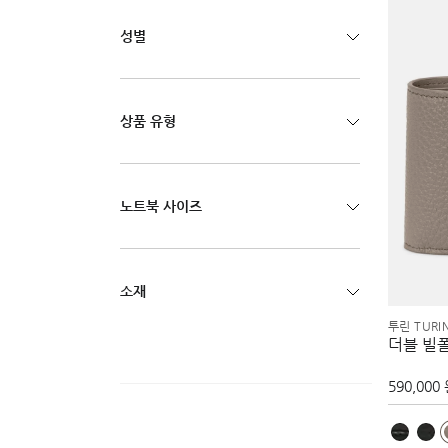
성별
상품 유형
노트북 사이즈
소재
투린 TURI
더블 빌
590,000