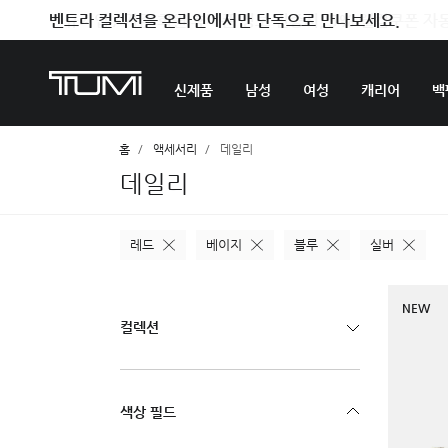
벤트라 컬렉션을 온라인에서만 단독으로 만나보세요.
신제품
남성
여성
캐리어
백
홈
액세서리
데일리
데일리
레드
베이지
블루
실버
NEW
컬렉션
색상 필드