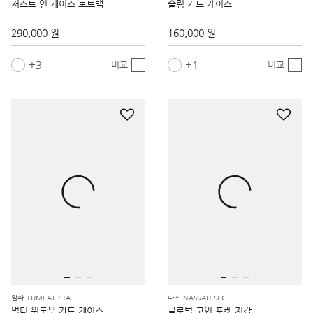
저스트 인 케이스 토트백
슬림 카드 케이스
290,000 원
160,000 원
3
1
비교
비교
알파 TUMI ALPHA
나소 NASSAU SLG
멀티 윈도우 카드 케이스
글로벌 코인 포켓 지갑