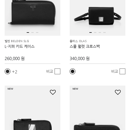
벨덴 BELDEN SLG
올라스 OLAS
L-지퍼 카드 케이스
스몰 월렛 크로스백
260,000 원
340,000 원
2
비교
비교
NEW
NEW