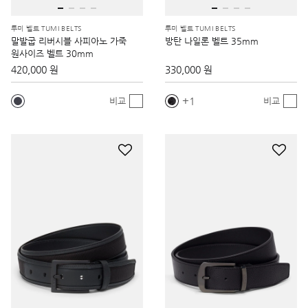
투미 벨트 TUMI BELTS
투미 벨트 TUMI BELTS
말발굽 리버시블 사피아노 가죽
방탄 나일론 벨트 35mm
원사이즈 벨트 30mm
420,000 원
330,000 원
1
비교
비교