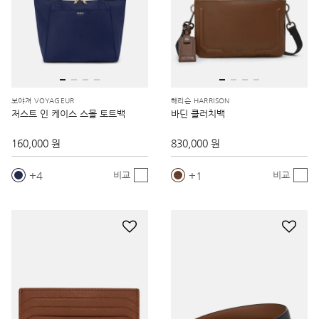
보야져 VOYAGEUR
해리슨 HARRISON
저스트 인 케이스 스몰 토트백
바딘 클러치백
160,000 원
830,000 원
4
1
비교
비교