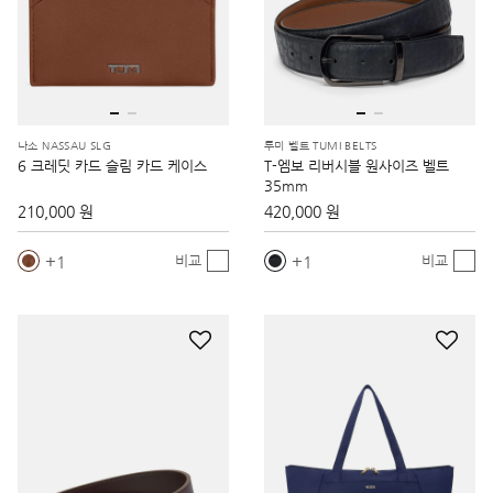
나소 NASSAU SLG
투미 벨트 TUMI BELTS
6 크레딧 카드 슬림 카드 케이스
T-엠보 리버시블 원사이즈 벨트
35mm
210,000 원
420,000 원
1
1
비교
비교