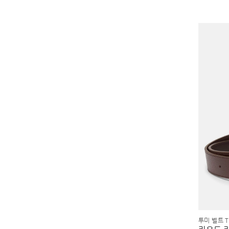
투미 벨트 T