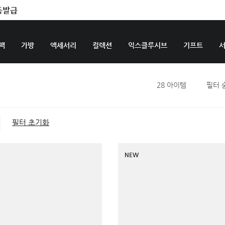
동발급
팩
가방
액세서리
컬렉션
익스클루시브
기프트
28
아이템
필터 
필터 초기화
NEW