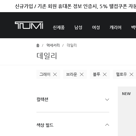
신규가입 / 기존 회원 휴대폰 정보 인증시, 5% 웰컴쿠폰 자
벤트라 컬렉션을 온라인에서만 단독으로 만나보세요.
신제품
남성
여성
캐리어
백
홈
액세서리
데일리
데일리
그레이
브라운
블루
옐로우
NEW
컬렉션
색상 필드