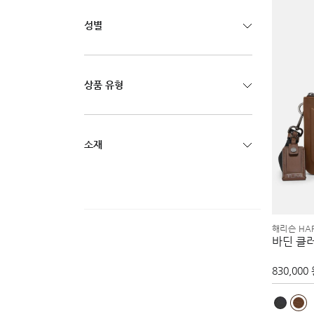
성별
상품 유형
소재
해리슨 HAR
바딘 클
830,000