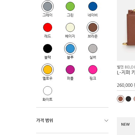
그레이
그린
네이비
레드
베이지
브라운
블랙
블루
실버
벨덴 BELD
L-지퍼 
옐로우
퍼플
핑크
260,000
화이트
가격 범위
NEW