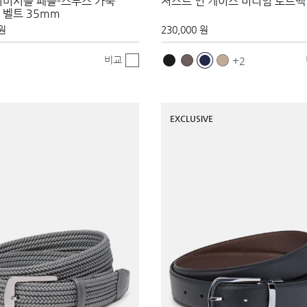
리버시블 페블-스무스 가죽
저스트 인 케이스 미디엄 토트백
 벨트 35mm
 원
230,000 원
비교
2
EXCLUSIVE