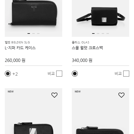
벨덴 BELDEN SLG
올라스 OLAS
L-지퍼 카드 케이스
스몰 월렛 크로스백
260,000 원
340,000 원
2
비교
비교
NEW
NEW