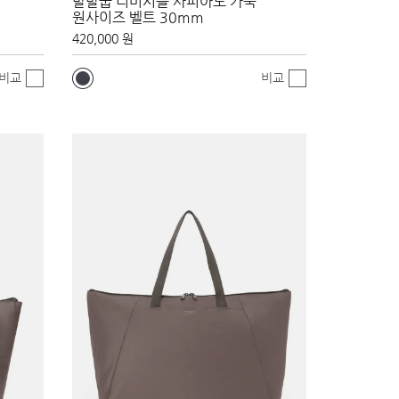
말발굽 리버시블 사피아노 가죽
원사이즈 벨트 30mm
420,000 원
비교
비교