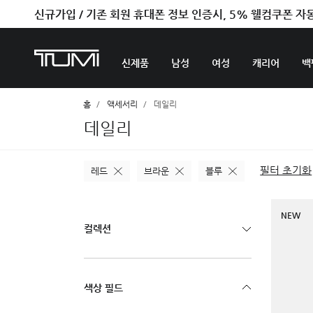
신규가입 / 기존 회원 휴대폰 정보 인증시, 5% 웰컴쿠폰 자
신제품
남성
여성
캐리어
백
홈
액세서리
데일리
데일리
필터 초기화
레드
브라운
블루
NEW
컬렉션
색상 필드