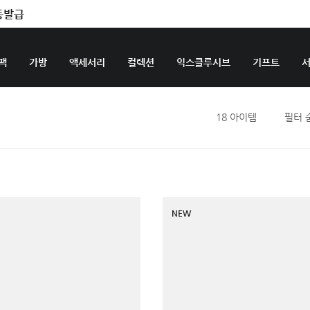
동발급
팩
가방
액세서리
컬렉션
익스클루시브
기프트
18
아이템
필터 
NEW