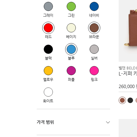
그레이
그린
네이비
레드
베이지
브라운
블랙
블루
실버
벨덴 BELD
L-지퍼 
옐로우
퍼플
핑크
260,000
화이트
가격 범위