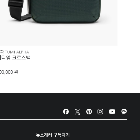
파 TUMI ALPHA
알파 TUM
미디엄 크로스백
더블 익
00,000 원
980,00
뉴스레터 구독하기