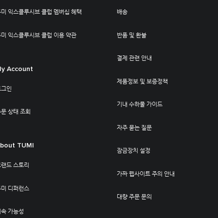
투미 익스클루시브 클럽 멤버십 혜택
배송
투미 익스클루시브 클럽 이용 약관
반품 및 환불
결제 관련 안내
y Account
제품정보 및 보증정책
로그인
기내 수하물 가이드
문 상태 조회
자주 묻는 질문
bout TUMI
잠금장치 설정
브랜드 스토리
가짜 웹사이트 주의 안내
투미 디퍼런스
대량 주문 문의
지속 가능성