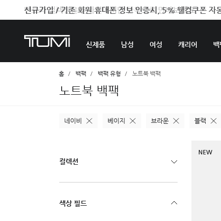
벤트라 컬렉션을 온라인에서만 단독으로 만나보세요.
신제품
남성
여성
캐리어
백
홈
백팩
백팩 유형
노트북 백팩
노트북 백팩
네이비
베이지
브라운
블랙
NEW
컬렉션
색상 필드