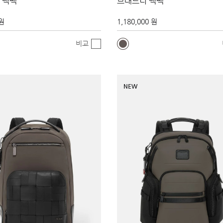
 백팩
브래드너 백팩
 원
1,180,000 원
비교
NEW