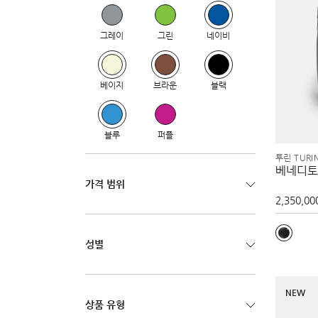
그레이
그린
네이비
베이지
브라운
블랙
블루
퍼플
투린 TURI
베네디토
가격 범위
2,350,00
성별
NEW
상품 유형