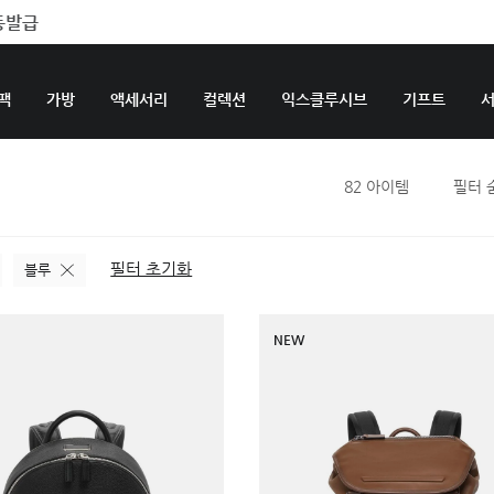
팩
가방
액세서리
컬렉션
익스클루시브
기프트
82
아이템
필터 
필터 초기화
블루
NEW