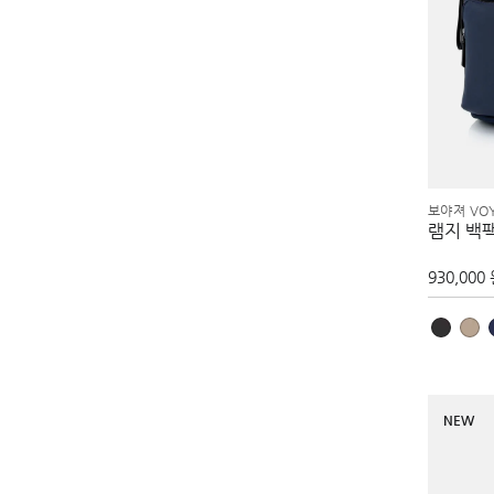
보야져 VO
램지 백
930,000
NEW