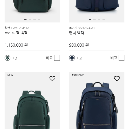
알파 TUMI ALPHA
보야져 VOYAGEUR
브리프 팩 백팩
램지 백팩
1,150,000 원
930,000 원
2
3
비교
비교
NEW
EXCLUSIVE