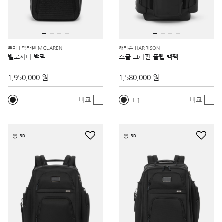
투미 I 맥라렌 MCLAREN
해리슨 HARRISON
벨로시티 백팩
스몰 그리핀 플랩 백팩
1,950,000 원
1,580,000 원
1
비교
비교
3D
3D