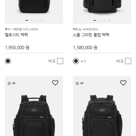
투미 I 맥라렌 MCLAREN
해리슨 HARRISON
벨로시티 백팩
스몰 그리핀 플랩 백팩
1,950,000 원
1,580,000 원
1
비교
비교
3D
3D