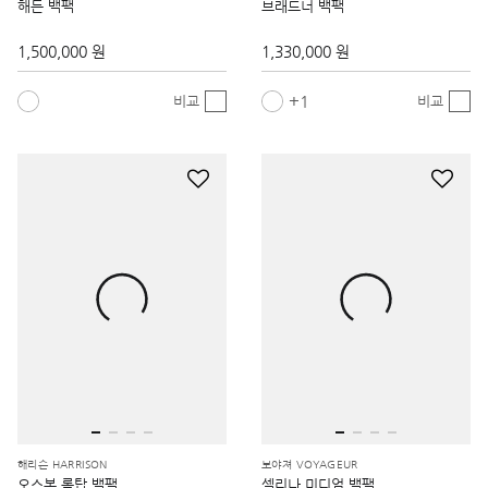
해든 백팩
브래드너 백팩
1,500,000 원
1,330,000 원
1
비교
비교
해리슨 HARRISON
보야져 VOYAGEUR
오스본 롤탑 백팩
셀리나 미디엄 백팩