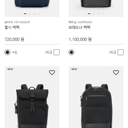
보야져 VOYAGEUR
해리슨 HARRISON
할시 백팩
브래드너 백팩
720,000 원
1,100,000 원
6
비교
비교
NEW
NEW