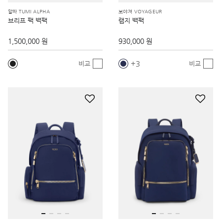
알파 TUMI ALPHA
보야져 VOYAGEUR
브리프 팩 백팩
램지 백팩
1,500,000 원
930,000 원
3
비교
비교