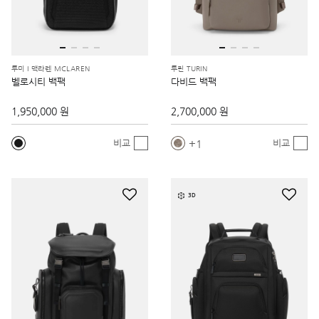
투미 I 맥라렌 MCLAREN
투린 TURIN
벨로시티 백팩
다비드 백팩
1,950,000 원
2,700,000 원
1
비교
비교
3D