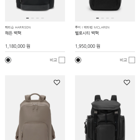
해리슨 HARRISON
투미 I 맥라렌 MCLAREN
해든 백팩
벨로시티 백팩
1,180,000 원
1,950,000 원
비교
비교