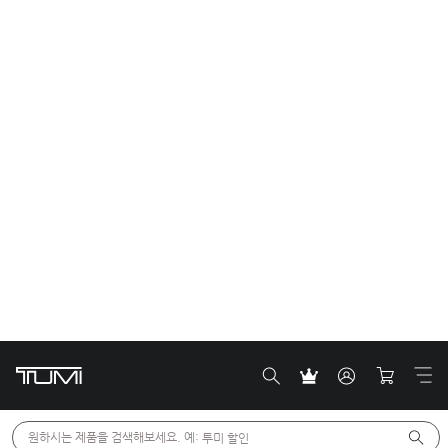
보야져 VOYAGEUR
보야져 VOYAGEUR
램지 백팩
셀리나 백팩
930,000 원
850,000 원
3
6
비교
비교
EXCLUSIVE
NEW