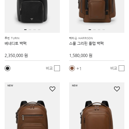
투린 TURIN
해리슨 HARRISON
베네디토 백팩
스몰 그리핀 플랩 백팩
2,350,000 원
1,580,000 원
1
비교
비교
NEW
NEW