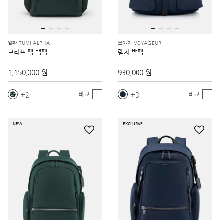
알파 TUMI ALPHA
보야져 VOYAGEUR
브리프 팩 백팩
램지 백팩
1,150,000 원
930,000 원
2
3
비교
비교
NEW
EXCLUSIVE