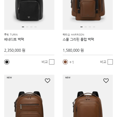
투린 TURIN
해리슨 HARRISON
베네디토 백팩
스몰 그리핀 플랩 백팩
2,350,000 원
1,580,000 원
1
비교
비교
NEW
NEW