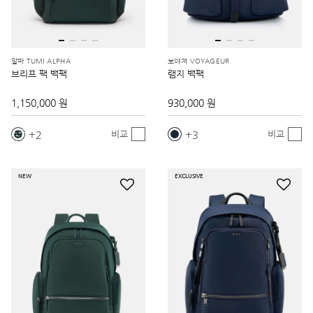
알파 TUMI ALPHA
보야져 VOYAGEUR
브리프 팩 백팩
램지 백팩
1,150,000 원
930,000 원
2
3
비교
비교
NEW
EXCLUSIVE