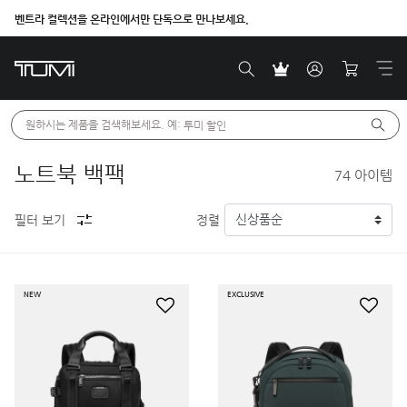
벤트라 컬렉션을 온라인에서만 단독으로 만나보세요.
더욱 새로워진 FW26 신제품 론칭
원하시는 제품을 검색해보세요. 예: 
투미 할인
노트북 백팩
74
아이템
필터 보기
정렬
NEW
EXCLUSIVE