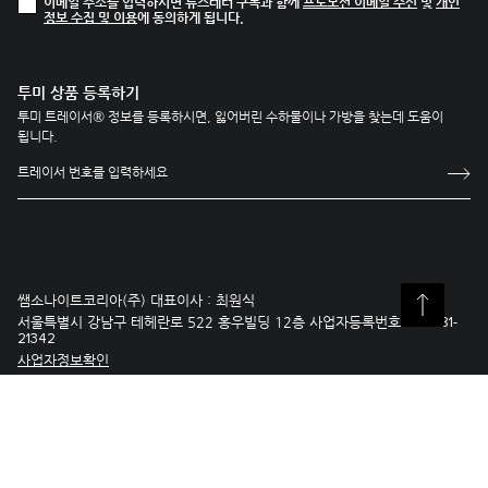
이메일 주소를 입력하시면 뉴스레터 구독과 함께
프로모션 이메일 수신
및
개인
정보 수집 및 이용
에 동의하게 됩니다.
투미 상품 등록하기
투미 트레이서® 정보를 등록하시면, 잃어버린 수하물이나 가방을 찾는데 도움이
됩니다.
쌤소나이트코리아(주) 대표이사 : 최원식
서울특별시 강남구 테헤란로 522 홍우빌딩 12층 사업자등록번호 :
218-81-
21342
사업자정보확인
통신판매신고번호 : 제 2008-서울강남-0754호
ecommerce.kr@tumi.com
홈페이지 이용 약관 ·
Copyright © 2026 Tumi, Inc. All rights reserved. |
개인정보 처리방침 ·
사이트맵