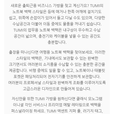
새로운 출퇴근용 비즈니스 가방을 찾고 계신가요? TUMI의
노트북 백팩 스타일은 등에 매거나 한쪽 어깨에 걸치기도
쉽고, 위쪽에 손잡이가 있어서 들고 다닐 수도 있으며, 다양한
수납공간과 더불어 이동 중에도 물품을 꺼내기 쉽습니다.
TUMI의 업무용 노트북 백팩은 내구성이 우수하고 수납
공간이 넓으며, 충전기와 케이블을 넣을 수 있는 공간도
충분합니다.
출장을 떠나신다면 여행용 노트북 백팩을 찾아보세요. 이러한
스타일의 백팩은, 기내에서도 보관할 수 있는 완벽한
크기면서도 여러분의 소지품을 수납할 수 있는 충분한 공간을
제공합니다. 비행 중에도 일을 할 수 있고, 노트북이나 태블릿
포켓은 패딩처리되어 전자기기를 안전하게 보관합니다.
여러분의 프로페셔널 스타일과 완벽하게 조화를 이루어지도록
고급스러운 디자인으로 만들어져 있습니다.
자신만을 위한 TUMI 가방을 원하신다면 클래식 모노그램
이니셜 각인 서비스나 프리미엄 메탈 레터링으로 백팩을
퍼스널라이징 하세요. TUMI 액센트 지퍼 풀, 러기지 태그,