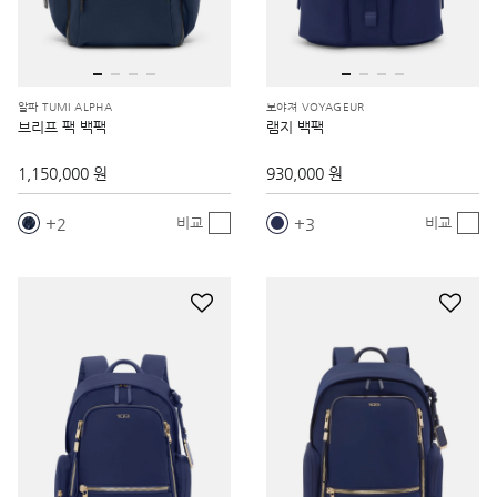
알파 TUMI ALPHA
보야져 VOYAGEUR
브리프 팩 백팩
램지 백팩
1,150,000 원
930,000 원
2
3
비교
비교