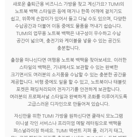
새로운 출퇴근용 비즈니스 가방을 찾고 계신가요? TUMI의
노트북 백팩 스타일은 등에 매거나 한쪽 어깨에 걸치기도
쉽고, 위쪽에 손잡이가 있어서 들고 다닐 수도 있으며, 다양한
수납공간과 더불어 이동 중에도 물품을 꺼내기 쉽습니다.
TUMI의 업무용 노트북 백팩은 내구성이 우수하고 수납
공간이 넓으며, 충전기와 케이블을 넣을 수 있는 공간도
충분합니다.
출장을 떠나신다면 여행용 노트북 백팩을 찾아보세요. 이러한
스타일의 백팩은, 기내에서도 보관할 수 있는 완벽한
크기면서도 여러분의 소지품을 수납할 수 있는 충분한 공간을
제공합니다. 비행 중에도 일을 할 수 있고, 노트북이나 태블릿
포켓은 패딩처리되어 전자기기를 안전하게 보관합니다.
여러분의 프로페셔널 스타일과 완벽하게 조화를 이루어지도록
고급스러운 디자인으로 만들어져 있습니다.
자신만을 위한 TUMI 가방을 원하신다면 클래식 모노그램
이니셜 각인 서비스나 프리미엄 메탈 레터링으로 백팩을
퍼스널라이징 하세요. TUMI 액센트 지퍼 풀, 러기지 태그,