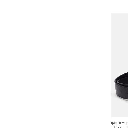
투미 벨트 T