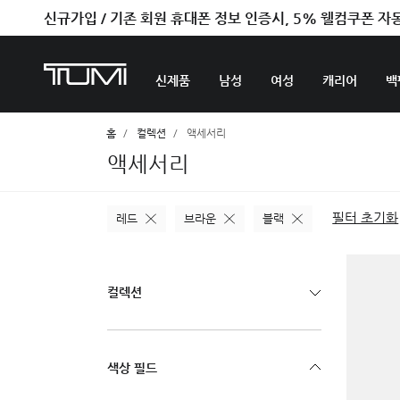
신규가입 / 기존 회원 휴대폰 정보 인증시, 5% 웰컴쿠폰 자
벤트라 컬렉션을 온라인에서만 단독으로 만나보세요.
신제품
남성
여성
캐리어
백
홈
컬렉션
액세서리
액세서리
필터 초기화
레드
브라운
블랙
컬렉션
색상 필드