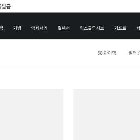
동발급
팩
가방
액세서리
컬렉션
익스클루시브
기프트
58
아이템
필터 