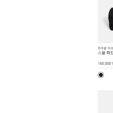
트래블 액세서
스몰 패
160,000