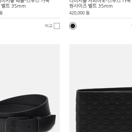
리버시블 페블-스무스 가죽
리버시블 사피아노-스무스 가죽
 벨트 35mm
원사이즈 벨트 35mm
 원
420,000 원
비교