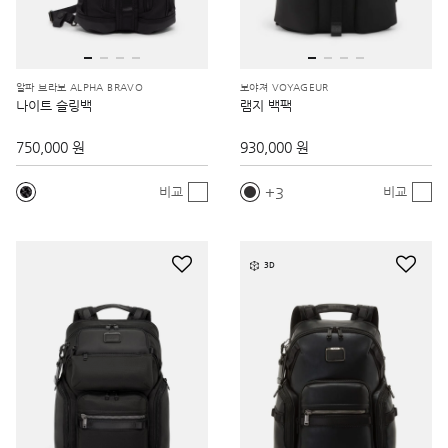
알파 브라보 ALPHA BRAVO
보야져 VOYAGEUR
나이트 슬링백
램지 백팩
750,000 원
930,000 원
3
비교
비교
3D