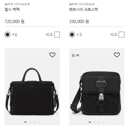
보야져 VOYAGEUR
보야져 VOYAGEUR
할시 백팩
페르시아 크로스백
720,000 원
330,000 원
6
3
비교
비교
3D