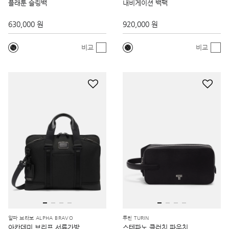
플래툰 슬링백
내비게이션 백팩
630,000 원
920,000 원
비교
비교
알파 브라보 ALPHA BRAVO
투린 TURIN
아카데미 브리프 서류가방
스테파노 클러치 파우치