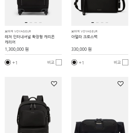
보야져 VOYAGEUR
보야져 VOYAGEUR
레저 인터내셔널 확장형 캐리온
아델라 크로스백
캐리어
1,300,000 원
330,000 원
1
1
비교
비교