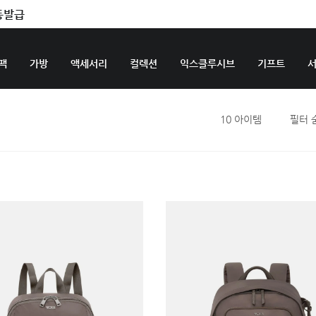
동발급
팩
가방
액세서리
컬렉션
익스클루시브
기프트
10
아이템
필터 