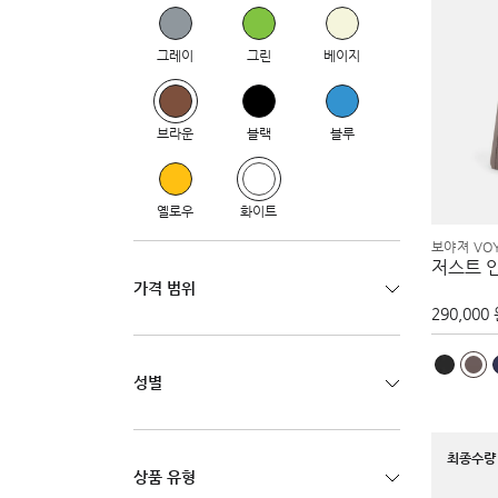
그레이
그린
베이지
브라운
블랙
블루
옐로우
화이트
보야져 VO
저스트 
가격 범위
290,000
성별
최종수량 
상품 유형