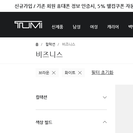
신규가입 / 기존 회원 휴대폰 정보 인증시, 5% 웰컴쿠폰 자
벤트라 컬렉션을 온라인에서만 단독으로 만나보세요.
신제품
남성
여성
캐리어
백
홈
컬렉션
비즈니스
비즈니스
필터 초기화
브라운
화이트
컬렉션
색상 필드