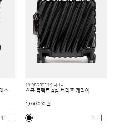
19 DEGREE 19 디그리
케이스
스몰 콤팩트 4휠 브리프 캐리어
1,050,000 원
비교
비교