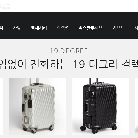
팩
가방
액세서리
컬렉션
익스클루시브
기프트
19 DEGREE
임없이 진화하는 19 디그리 컬