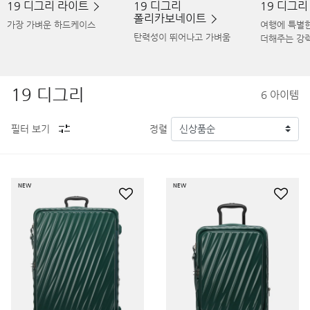
19 디그리 라이트
19 디그리
19 디그
폴리카보네이트
가장 가벼운 하드케이스
여행에 특별
탄력성이 뛰어나고 가벼움
더해주는 강
19 디그리
6
아이템
필터 보기
정렬
NEW
NEW