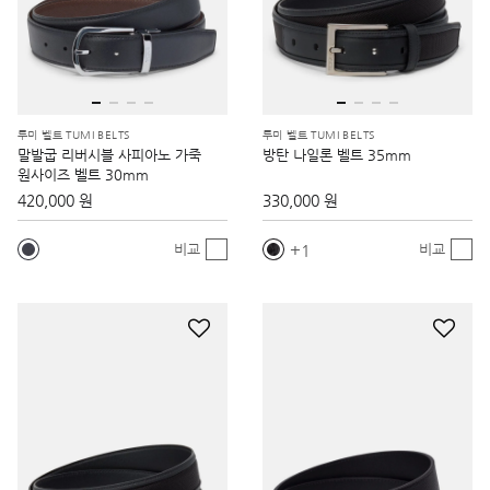
투미 벨트 TUMI BELTS
투미 벨트 TUMI BELTS
말발굽 리버시블 사피아노 가죽
방탄 나일론 벨트 35mm
원사이즈 벨트 30mm
420,000 원
330,000 원
1
비교
비교