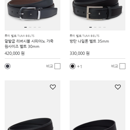
투미 벨트 TUMI BELTS
투미 벨트 TUMI BELTS
말발굽 리버시블 사피아노 가죽
방탄 나일론 벨트 35mm
원사이즈 벨트 30mm
420,000 원
330,000 원
1
비교
비교