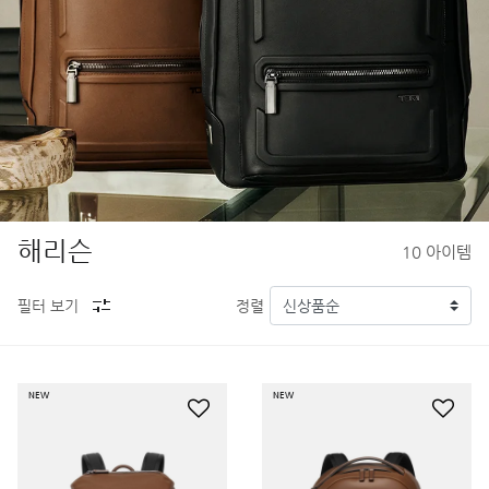
해리슨
10
아이템
필터 보기
정렬
NEW
NEW