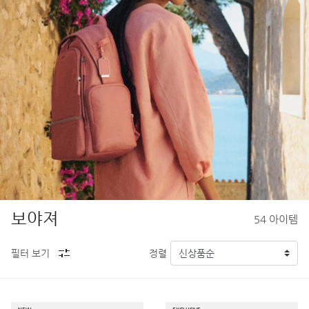
보야져
54
아이템
필터 보기
정렬