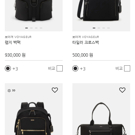
보야져 VOYAGEUR
보야져 VOYAGEUR
램지 백팩
타일러 크로스백
930,000 원
500,000 원
3
3
비교
비교
3D