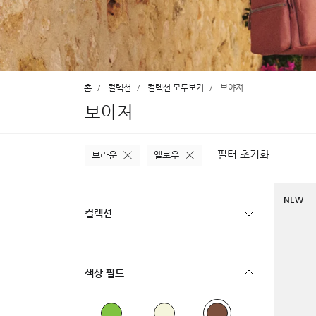
홈
컬렉션
컬렉션 모두보기
보야져
보야져
필터 초기화
브라운
옐로우
NEW
컬렉션
색상 필드