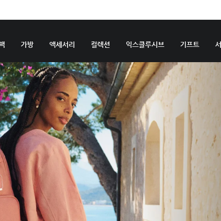
팩
가방
액세서리
컬렉션
익스클루시브
기프트