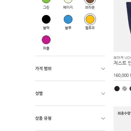
그린
베이지
브라운
블랙
블루
옐로우
퍼플
보야져 VO
저스트 
가격 범위
160,000
성별
최종수량 
상품 유형