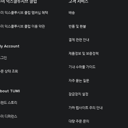
투미 익스클루시브 클럽
고객 서비스
투미 익스클루시브 클럽 멤버십 혜택
배송
투미 익스클루시브 클럽 이용 약관
반품 및 환불
결제 관련 안내
y Account
제품정보 및 보증정책
로그인
기내 수하물 가이드
문 상태 조회
자주 묻는 질문
bout TUMI
잠금장치 설정
브랜드 스토리
가짜 웹사이트 주의 안내
투미 디퍼런스
대량 주문 문의