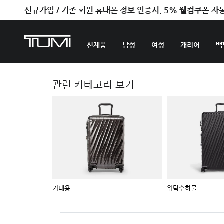
신규가입 / 기존 회원 휴대폰 정보 인증시, 5% 웰컴쿠폰 자
벤트라 컬렉션을 온라인에서만 단독으로 만나보세요.
신제품
남성
여성
캐리어
백
관련 카테고리 보기
기내용
위탁수하물