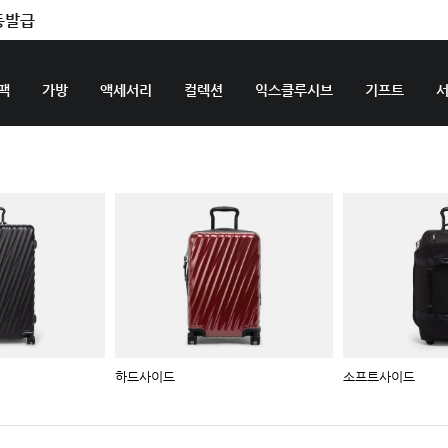
동발급
팩
가방
액세서리
컬렉션
익스클루시브
기프트
하드사이드
소프트사이드