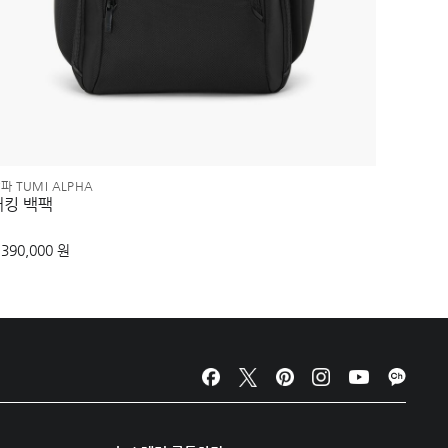
파 TUMI ALPHA
알파 TUM
패킹 백팩
미디엄
,390,000 원
500,00