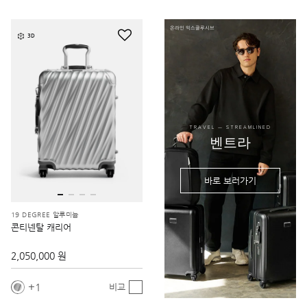
온라인 익스클루시브
3D
TRAVEL — STREAMLINED
벤트라
바로 보러가기
19 DEGREE 알루미늄
콘티넨탈 캐리어
2,050,000 원
1
비교