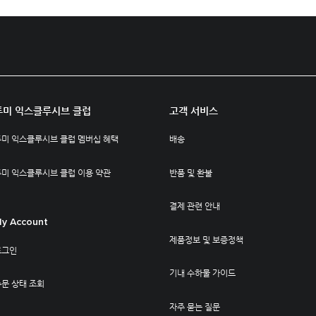
투미 익스클루시브 클럽
고객 서비스
투미 익스클루시브 클럽 멤버십 혜택
배송
투미 익스클루시브 클럽 이용 약관
반품 및 환불
결제 관련 안내
y Account
제품정보 및 보증정책
로그인
기내 수하물 가이드
문 상태 조회
자주 묻는 질문