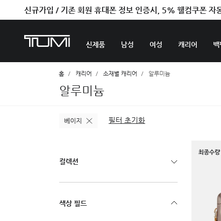
신규가입 / 기존 회원 휴대폰 정보 인증시, 5% 웰컴쿠폰 자
벤트라 컬렉션을 온라인에서만 단독으로 만나보세요.
신제품
남성
여성
캐리어
백
홈
캐리어
소재별 캐리어
알루미늄
알루미늄
필터 초기화
베이지
최종수량 
컬렉션
색상 필드