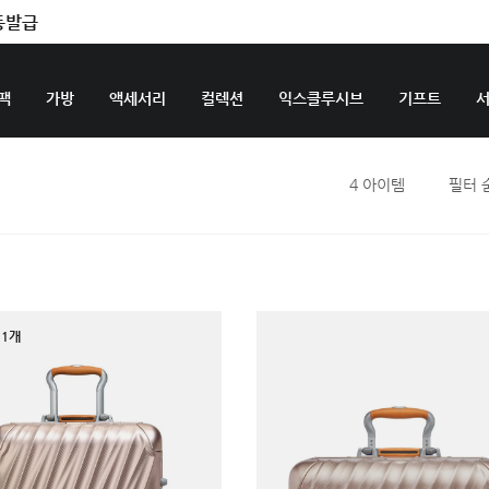
동발급
팩
가방
액세서리
컬렉션
익스클루시브
기프트
4
아이템
필터 
1개