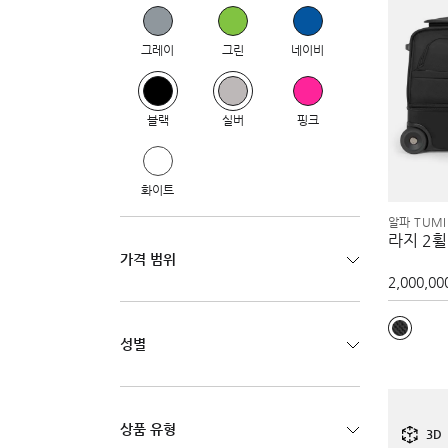
그레이
그린
네이비
블랙
실버
핑크
화이트
알파 TUMI
라지 2
가격 범위
2,000,00
성별
상품 유형
3D