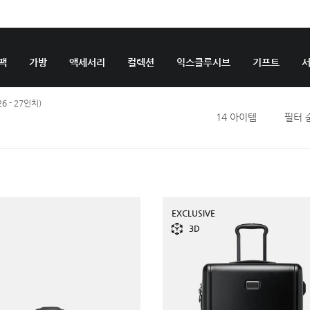
팩
가방
액세서리
컬렉션
익스클루시브
기프트
6 - 27인치)
14
아이템
필터 
EXCLUSIVE
3D