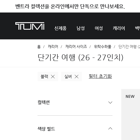
벤트라 컬렉션을 온라인에서만 단독으로 만나보세요.
신제품
남성
여성
캐리어
백
홈
캐리어
캐리어 사이즈
위탁수하물
단기간 여행 (2
단기간 여행 (26 - 27인치)
필터 초기화
블랙
실버
NEW
컬렉션
색상 필드