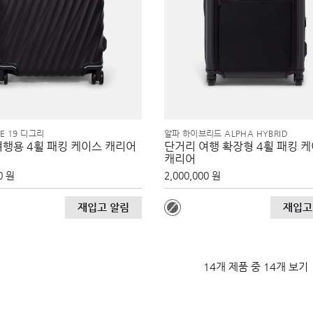
EE 19 디그리
알파 하이브리드 ALPHA HYBRID
여행용 4휠 패킹 케이스 캐리어
단거리 여행 확장형 4휠 패킹 
캐리어
0 원
2,000,000 원
재입고 알림
재입고
14개 제품 중 14개 보기