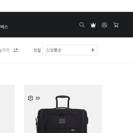
서비스
숨기기
정렬
3D