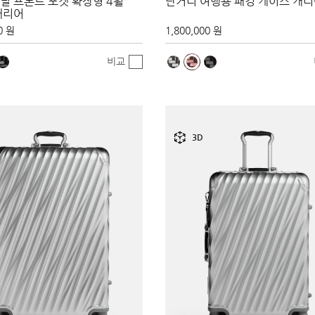
널 프론트 포켓 확장형 4휠
단거리 여행용 패킹 케이스 캐
캐리어
0 원
1,800,000 원
비교
3D