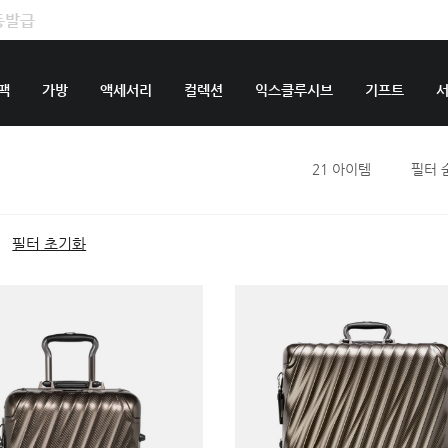
팩
가방
액세서리
컬렉션
익스클루시브
기프트
21
아이템
필터 
필터 초기화