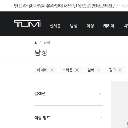
벤트라 컬렉션을 온라인에서만 단독으로 만나보세요.
신제품
남성
여성
캐리어
백
홈
남성
남성
네이비
브라운
실버
핑크
컬렉션
색상 필드