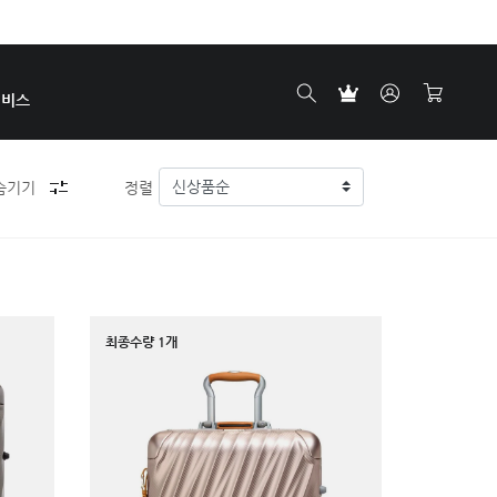
서비스
숨기기
정렬
최종수량 1개