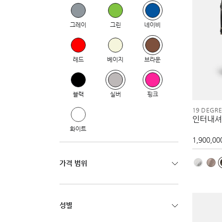
그레이
그린
네이비
레드
베이지
브라운
블랙
실버
핑크
19 DEGR
인터내셔
화이트
1,900,00
가격 범위
성별