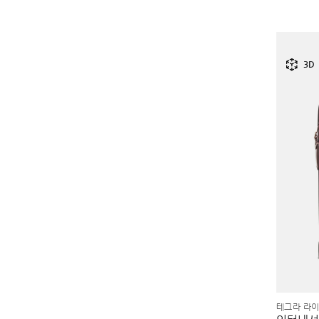
3D
테그라 라이트