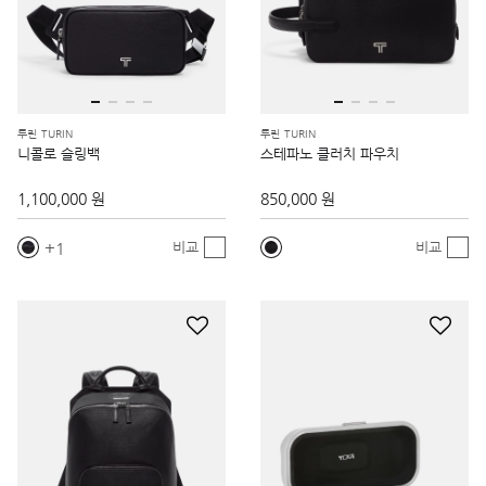
투린 TURIN
투린 TURIN
니콜로 슬링백
스테파노 클러치 파우치
1,100,000 원
850,000 원
1
비교
비교